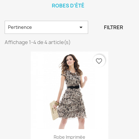
ROBES D'ÉTÉ

FILTRER
Pertinence
Affichage 1-4 de 4 article(s)
favorite_border
Robe Imprimée