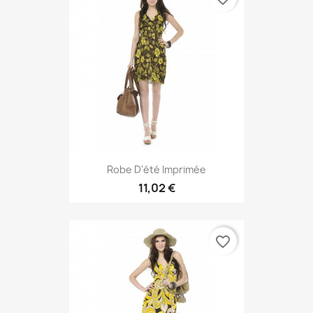
Robe D'été Imprimée
11,02 €
favorite_border