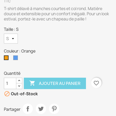
TTC
T-shirt délavé à manches courtes et col rond. Matière
douce et extensible pour un confort inégalé. Pour un look
estival, portez-le avec un chapeau de paille !
Taille : S
Couleur : Orange
Bleu
Orange
Quantité

favorite_border
AJOUTER AU PANIER

Out-of-Stock
Partager