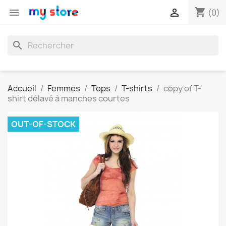
shopping_cart


(0)
search
Accueil
Femmes
Tops
T-shirts
copy of T-
shirt délavé à manches courtes
OUT-OF-STOCK