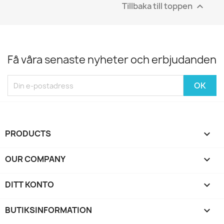
Tillbaka till toppen

Få våra senaste nyheter och erbjudanden
PRODUCTS

OUR COMPANY

DITT KONTO

BUTIKSINFORMATION
keyboard_arrow_down