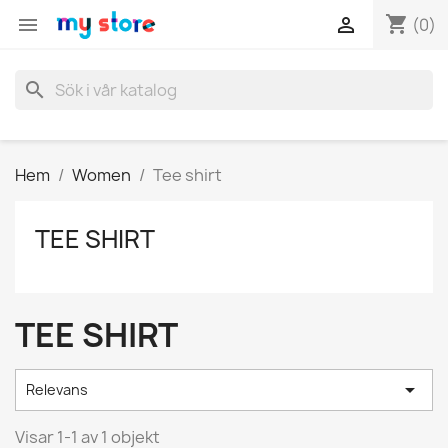
shopping_cart


(0)
search
Hem
Women
Tee shirt
TEE SHIRT
TEE SHIRT

Relevans
Visar 1-1 av 1 objekt