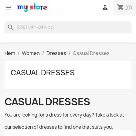
shopping_cart


(0)
search
Hem
Women
Dresses
Casual Dresses
CASUAL DRESSES
CASUAL DRESSES
You are looking for a dress for every day? Take a look at
our selection of dresses to find one that suits you.